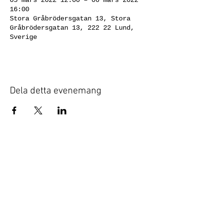
05 mars 2022 12:00 – 06 mars 2022
16:00
Stora Gråbrödersgatan 13, Stora
Gråbrödersgatan 13, 222 22 Lund,
Sverige
Dela detta evenemang
© 2020 JÄGER & JANSSON Galleri
Företagsnamn: JÄGER & JANSSON
Galleri AB
Organisationsnummer:
556771-1667