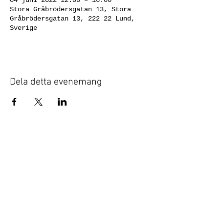
04 juni 2022 12:00 – 16:00
Stora Gråbrödersgatan 13, Stora
Gråbrödersgatan 13, 222 22 Lund,
Sverige
Dela detta evenemang
© 2020 JÄGER & JANSSON Galleri
Företagsnamn: JÄGER & JANSSON
Galleri AB
Organisationsnummer:
556771-1667