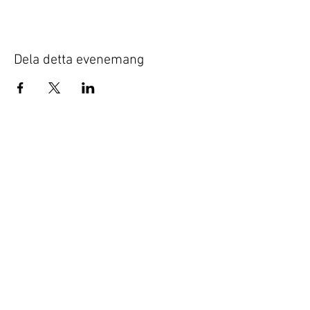
Dela detta evenemang
© 2020 JÄGER & JANSSON Galleri
Företagsnamn: JÄGER & JANSSON
Galleri AB
Organisationsnummer:
556771-1667